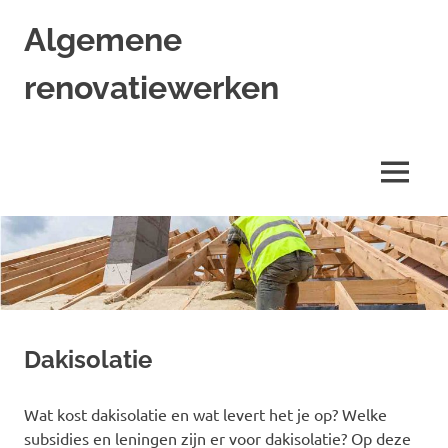
Naar
Algemene
de
inhoud
renovatiewerken
springen
Specialist
in
renoveren
MENU
Dakisolatie
Wat kost dakisolatie en wat levert het je op? Welke
subsidies en leningen zijn er voor dakisolatie? Op deze